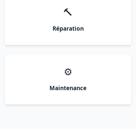
🔨
Réparation
⚙️
Maintenance