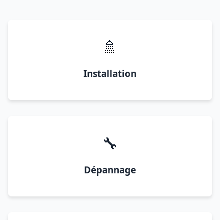
🚿
Installation
🔧
Dépannage