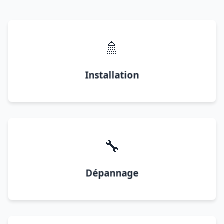
🚿
Installation
🔧
Dépannage