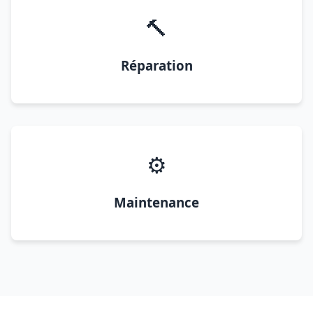
🔨
Réparation
⚙️
Maintenance