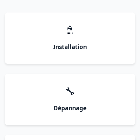
🚿
Installation
🔧
Dépannage