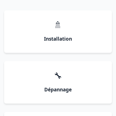
🚿
Installation
🔧
Dépannage