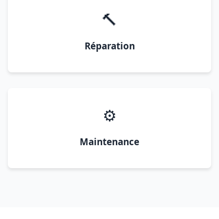
🔨
Réparation
⚙️
Maintenance